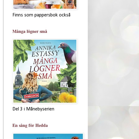
Finns som pappersbok också
Många lögner små
Del 3 i Månebyserien
En sång för Hedda