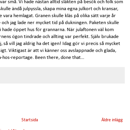
var små. Vi hade nästan alltid släkten på besök och folk som
kulle ändå julpyssla, skapa mina egna julkort och kransar,
lle vara hemlagat. Granen skulle kläs på olika sätt varje år
 och jag lade ner mycket tid på dukningen. Paketen skulle
Vi hade öppet hus för grannarna. När julaftonen väl kom
nens ögon tindrade och allting var perfekt. Själv brukade
 så vill jag aldrig ha det igen! Idag gör vi precis så mycket
igt. Viktigast är att vi känner oss avslappnade och glada,
a-hos-reportage. Been there, done that...
Startsida
Äldre inlägg