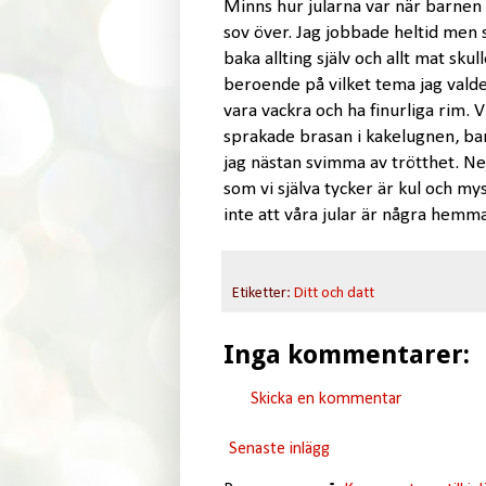
Minns hur jularna var när barnen 
sov över. Jag jobbade heltid men s
baka allting själv och allt mat sku
beroende på vilket tema jag valde
vara vackra och ha finurliga rim. 
sprakade brasan i kakelugnen, bar
jag nästan svimma av trötthet. Nej,
som vi själva tycker är kul och mys
inte att våra jular är några hemm
Etiketter:
Ditt och datt
Inga kommentarer:
Skicka en kommentar
Senaste inlägg