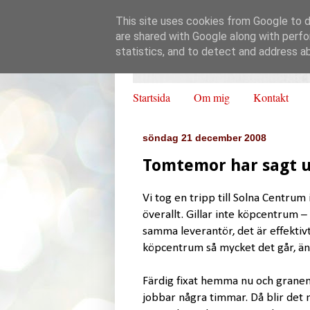
This site uses cookies from Google to de
are shared with Google along with perfo
statistics, and to detect and address a
Startsida
Om mig
Kontakt
söndag 21 december 2008
Tomtemor har sagt u
Vi tog en tripp till Solna Centrum 
överallt. Gillar inte köpcentrum –
samma leverantör, det är effektivt
köpcentrum så mycket det går, än
Färdig fixat hemma nu och granen
jobbar några timmar. Då blir det 