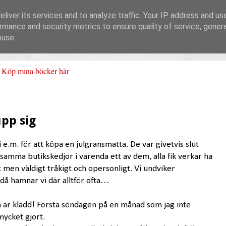
liver its services and to analyze traffic. Your IP address and us
rmance and security metrics to ensure quality of service, gene
buse.
Köp mina böcker här
pp sig
i e.m. för att köpa en julgransmatta. De var givetvis slut
 samma butikskedjor i varenda ett av dem, alla fik verkar ha
 men väldigt tråkigt och opersonligt. Vi undviker
då hamnar vi där alltför ofta…
 är klädd! Första söndagen på en månad som jag inte
mycket gjort.