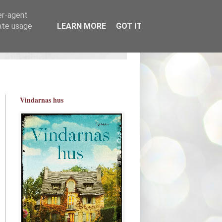
er-agent
rate usage
LEARN MORE
GOT IT
Vindarnas hus