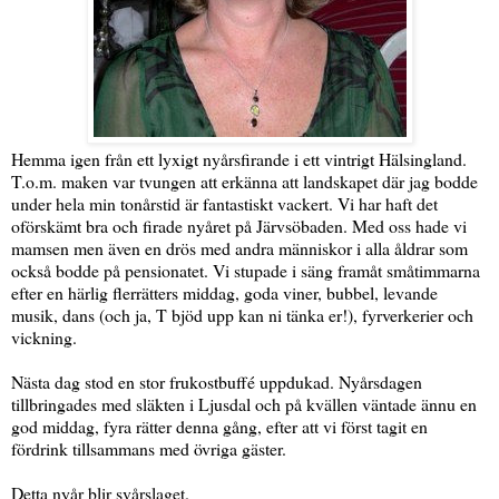
Hemma igen från ett lyxigt nyårsfirande i ett vintrigt Hälsingland.
T.o.m. maken var tvungen att erkänna att landskapet där jag bodde
under hela min tonårstid är fantastiskt vackert. Vi har haft det
oförskämt bra och firade nyåret på Järvsöbaden. Med oss hade vi
mamsen men även en drös med andra människor i alla åldrar som
också bodde på pensionatet. Vi stupade i säng framåt småtimmarna
efter en härlig flerrätters middag, goda viner, bubbel, levande
musik, dans (och ja, T bjöd upp kan ni tänka er!), fyrverkerier och
vickning.
Nästa dag stod en stor frukostbuffé uppdukad. Nyårsdagen
tillbringades med släkten i Ljusdal och på kvällen väntade ännu en
god middag, fyra rätter denna gång, efter att vi först tagit en
fördrink tillsammans med övriga gäster.
Detta nyår blir svårslaget.