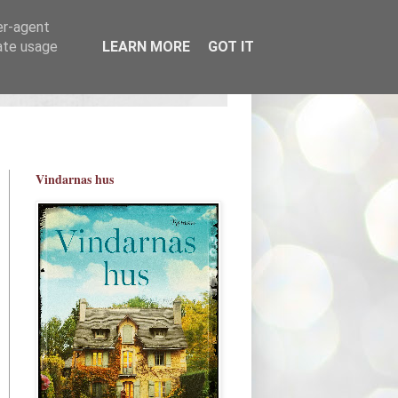
er-agent
rate usage
LEARN MORE
GOT IT
Vindarnas hus