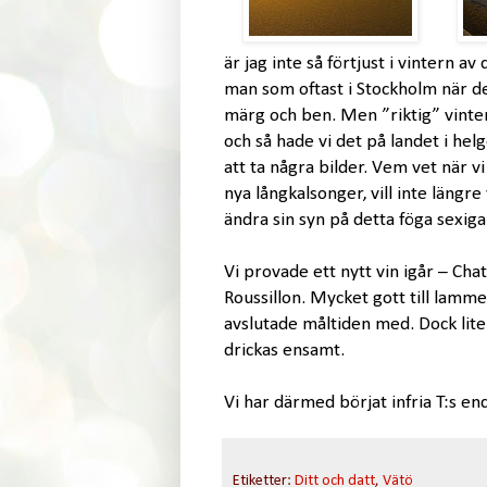
är jag inte så förtjust i vintern av
man som oftast i Stockholm när d
märg och ben. Men ”riktig” vinter 
och så hade vi det på landet i hel
att ta några bilder. Vem vet när vi
nya långkalsonger, vill inte längr
ändra sin syn på detta föga sexiga
Vi provade ett nytt vin igår – C
Roussillon. Mycket gott till lamme
avslutade måltiden med. Dock lite 
drickas ensamt.
Vi har därmed börjat infria T:s en
Etiketter:
Ditt och datt
,
Vätö