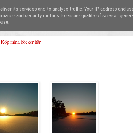
liver its services and to analyze traffic. Your IP address and us
rmance and security metrics to ensure quality of service, gene
buse.
Köp mina böcker här
.