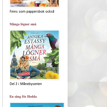
Finns som pappersbok också
Många lögner små
Del 3 i Månebyserien
En sång för Hedda