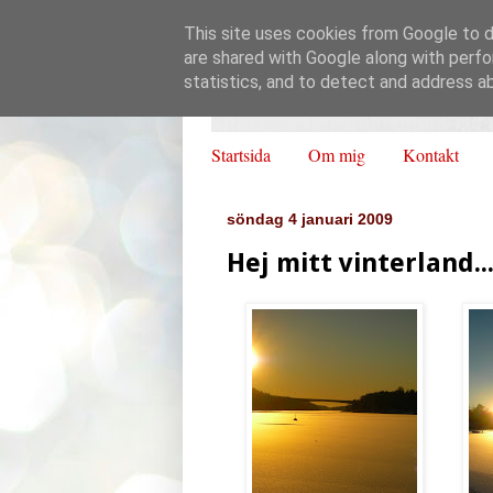
This site uses cookies from Google to de
are shared with Google along with perfo
statistics, and to detect and address a
Startsida
Om mig
Kontakt
söndag 4 januari 2009
Hej mitt vinterland..