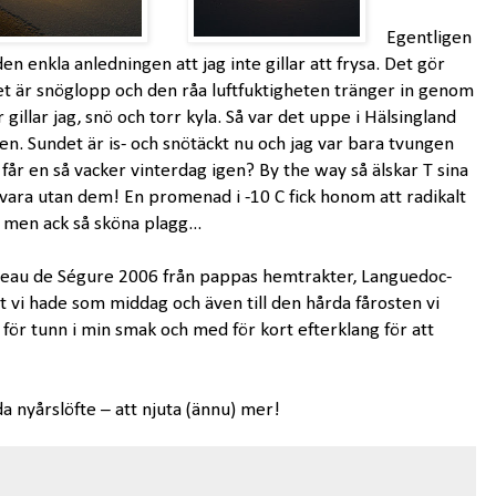
Egentligen
 den enkla anledningen att jag inte gillar att frysa. Det gör
et är snöglopp och den råa luftfuktigheten tränger in genom
gillar jag, snö och torr kyla. Så var det uppe i Hälsingland
gen. Sundet är is- och snötäckt nu och jag var bara tvungen
 får en så vacker vinterdag igen? By the way så älskar T sina
e vara utan dem! En promenad i -10 C fick honom att radikalt
 men ack så sköna plagg...
hateau de Ségure 2006 från pappas hemtrakter, Languedoc-
t vi hade som middag och även till den hårda fårosten vi
för tunn i min smak och med för kort efterklang för att
da nyårslöfte – att njuta (ännu) mer!