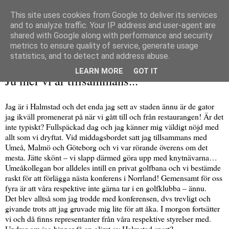
This site uses cookies from Google to deliver its services
and to analyze traffic. Your IP address and user-agent are
shared with Google along with performance and security
metrics to ensure quality of service, generate usage
▼
statistics, and to detect and address abuse.
torsdag 22 januari 2009
LEARN MORE
GOT IT
Ju mer vi är tillsammans...
Jag är i Halmstad och det enda jag sett av staden ännu är de gator
jag ikväll promenerat på när vi gått till och från restaurangen! Är det
inte typiskt? Fullspäckad dag och jag känner mig väldigt nöjd med
allt som vi dryftat. Vid middagsbordet satt jag tillsammans med
Umeå, Malmö och Göteborg och vi var rörande överens om det
mesta. Jätte skönt – vi slapp därmed göra upp med knytnävarna…
Umeåkollegan bor alldeles intill en privat golfbana och vi bestämde
raskt för att förlägga nästa konferens i Norrland! Gemensamt för oss
fyra är att våra respektive inte gärna tar i en golfklubba – ännu.
Det blev alltså som jag trodde med konferensen, dvs trevligt och
givande trots att jag gruvade mig lite för att åka. I morgon fortsätter
vi och då finns representanter från våra respektive styrelser med.
Undrar om jag hinner få en glimt av Halmstad snart?