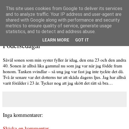
This site uses cookies from Google to deliver its services
and to analyze traffic. Your IP address and user-agent are
shared with Google along with performance and security
metrics to ensure quality of service, generate usage
▼
statistics, and to detect and address abuse.
lördag 21 februari 2009
LEARN MORE
GOT IT
Födelsedagar
Såväl sonen som min syster fyller år idag, den ena 23 och den andra
40. Sonen är alltså lika gammal nu som jag var när jag födde fram
honom. Tanken svindlar – så ung jag var fast jag inte tyckte det då.
Två år senare var det dotterns tur att skåda dagens ljus. Jag har alltså
varit förälder i 23 år. Tycker nog att jag skött det rätt så bra…
Inga kommentarer:
Skicka en kommentar