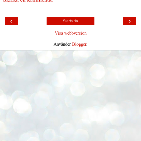
‹
›
Startsida
Visa webbversion
Använder
Blogger
.