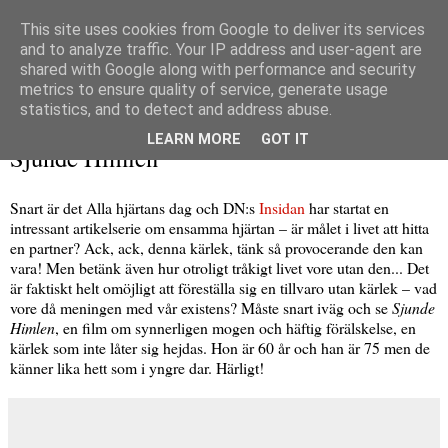
This site uses cookies from Google to deliver its services
and to analyze traffic. Your IP address and user-agent are
shared with Google along with performance and security
metrics to ensure quality of service, generate usage
▼
statistics, and to detect and address abuse.
tisdag 10 februari 2009
LEARN MORE
GOT IT
Sjunde Himlen
Snart är det Alla hjärtans dag och DN:s
Insidan
har startat en
intressant artikelserie om ensamma hjärtan – är målet i livet att hitta
en partner? Ack, ack, denna kärlek, tänk så provocerande den kan
vara! Men betänk även hur otroligt tråkigt livet vore utan den... Det
är faktiskt helt omöjligt att föreställa sig en tillvaro utan kärlek – vad
vore då meningen med vår existens? Måste snart iväg och se
Sjunde
Himlen
, en film om synnerligen mogen och häftig förälskelse, en
kärlek som inte låter sig hejdas. Hon är 60 år och han är 75 men de
känner lika hett som i yngre dar. Härligt!