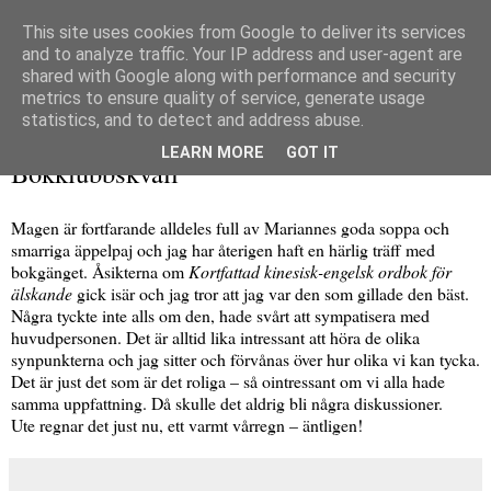
This site uses cookies from Google to deliver its services
and to analyze traffic. Your IP address and user-agent are
shared with Google along with performance and security
metrics to ensure quality of service, generate usage
▼
statistics, and to detect and address abuse.
tisdag 31 mars 2009
LEARN MORE
GOT IT
Bokklubbskväll
Magen är fortfarande alldeles full av Mariannes goda soppa och
smarriga äppelpaj och jag har återigen haft en härlig träff med
bokgänget. Åsikterna om
Kortfattad kinesisk-engelsk ordbok för
älskande
gick isär och jag tror att jag var den som gillade den bäst.
Några tyckte inte alls om den, hade svårt att sympatisera med
huvudpersonen. Det är alltid lika intressant att höra de olika
synpunkterna och jag sitter och förvånas över hur olika vi kan tycka.
Det är just det som är det roliga – så ointressant om vi alla hade
samma uppfattning. Då skulle det aldrig bli några diskussioner.
Ute regnar det just nu, ett varmt vårregn – äntligen!