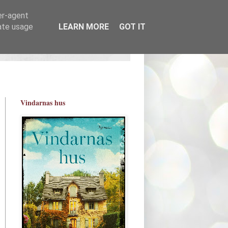
er-agent
rate usage
LEARN MORE
GOT IT
Vindarnas hus