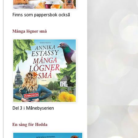
Finns som pappersbok också
Många lögner små
Del 3 i Månebyserien
En sång för Hedda