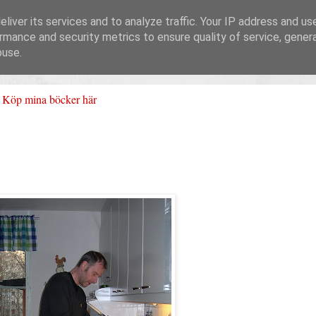
liver its services and to analyze traffic. Your IP address and us
rmance and security metrics to ensure quality of service, gene
buse.
Köp mina böcker här