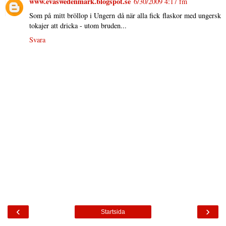
www.evaswedenmark.blogspot.se
6/30/2009 4:17 fm
Som på mitt bröllop i Ungern då när alla fick flaskor med ungersk
tokajer att dricka - utom bruden...
Svara
‹
›
Startsida