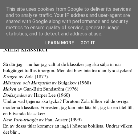
This site uses cookies from Google to deliver its services
and to analyze traffic. Your IP address and user-agent are
shared with Google along with performance and security
metrics to ensure quality of service, generate usage
▼
statistics, and to detect and address abuse.
söndag 14 juni 2009
LEARN MORE
GOT IT
Mina klassiker
Så där jag – nu har jag valt ut de klassiker jag ska sälja in när
bokgänget träffas imorgon. Men det blev inte tre utan fyra stycken!
Krogen
av Zola (1877).
Mästaren och Margarita
av Bulgakov (1968)
Maken
av Gun-Britt Sundström (1976)
Dödssynden
av Harper Lee (1960)
Undrar vad tjejerna ska tycka? Förutom Zola tillhör väl de övriga
moderna klassiker. Förresten, jag kan inte låta bli, jag tar en titel till,
en blivande klassiker:
New York-trilogin
av Paul Auster (1999)
En av dessa titlar kommer att ingå i höstens boklista. Undrar vilken
det blir...