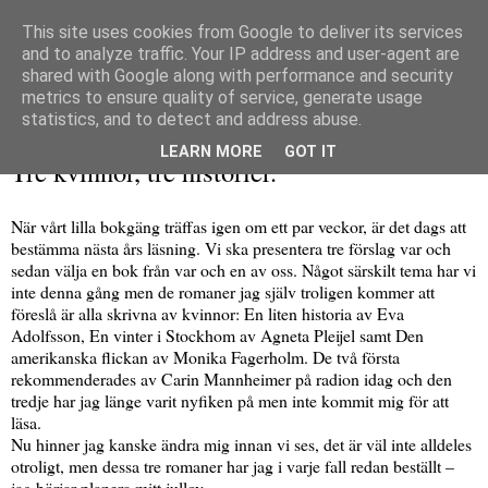
This site uses cookies from Google to deliver its services
and to analyze traffic. Your IP address and user-agent are
shared with Google along with performance and security
metrics to ensure quality of service, generate usage
▼
statistics, and to detect and address abuse.
söndag 29 november 2009
LEARN MORE
GOT IT
Tre kvinnor, tre historier.
När vårt lilla bokgäng träffas igen om ett par veckor, är det dags att
bestämma nästa års läsning. Vi ska presentera tre förslag var och
sedan välja en bok från var och en av oss. Något särskilt tema har vi
inte denna gång men de romaner jag själv troligen kommer att
föreslå är alla skrivna av kvinnor: En liten historia av Eva
Adolfsson, En vinter i Stockhom av Agneta Pleijel samt Den
amerikanska flickan av Monika Fagerholm. De två första
rekommenderades av Carin Mannheimer på radion idag och den
tredje har jag länge varit nyfiken på men inte kommit mig för att
läsa.
Nu hinner jag kanske ändra mig innan vi ses, det är väl inte alldeles
otroligt, men dessa tre romaner har jag i varje fall redan beställt –
jag börjar planera mitt jullov.