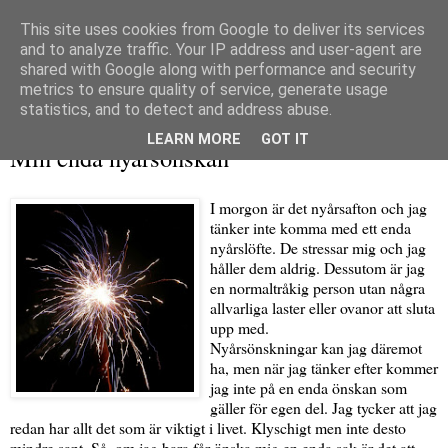
This site uses cookies from Google to deliver its services
and to analyze traffic. Your IP address and user-agent are
shared with Google along with performance and security
metrics to ensure quality of service, generate usage
▼
statistics, and to detect and address abuse.
onsdag 30 december 2009
LEARN MORE
GOT IT
Min enda nyårsönskan
I morgon är det nyårsafton och jag
tänker inte komma med ett enda
nyårslöfte. De stressar mig och jag
håller dem aldrig. Dessutom är jag
en normaltråkig person utan några
allvarliga laster eller ovanor att sluta
upp med.
Nyårsönskningar kan jag däremot
ha, men när jag tänker efter kommer
jag inte på en enda önskan som
gäller för egen del. Jag tycker att jag
redan har allt det som är viktigt i livet. Klyschigt men inte desto
mindre sant. Så, om jag bara får önska mig en enda sak är det att