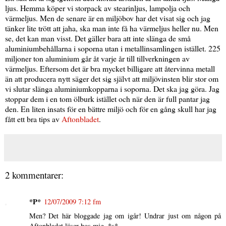
ljus. Hemma köper vi storpack av stearinljus, lampolja och
värmeljus. Men de senare är en miljöbov har det visat sig och jag
tänker lite trött att jaha, ska man inte få ha värmeljus heller nu. Men
se, det kan man visst. Det gäller bara att inte slänga de små
aluminiumbehållarna i soporna utan i metallinsamlingen istället. 225
miljoner ton aluminium går åt varje år till tillverkningen av
värmeljus. Eftersom det är bra mycket billigare att återvinna metall
än att producera nytt säger det sig självt att miljövinsten blir stor om
vi slutar slänga aluminiumkopparna i soporna. Det ska jag göra. Jag
stoppar dem i en tom ölburk istället och när den är full pantar jag
den. En liten insats för en bättre miljö och för en gång skull har jag
fått ett bra tips av
Aftonbladet
.
2 kommentarer:
*P*
12/07/2009 7:12 fm
Men? Det här bloggade jag om igår! Undrar just om någon på
Aftonbladet läser hos mig. *s*