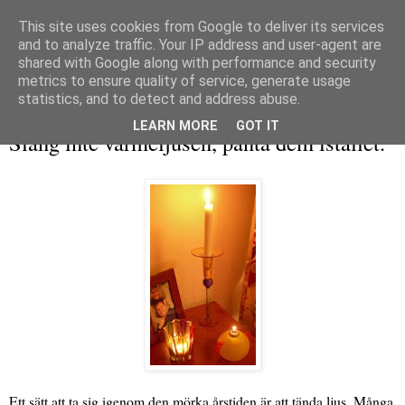
This site uses cookies from Google to deliver its services
and to analyze traffic. Your IP address and user-agent are
shared with Google along with performance and security
metrics to ensure quality of service, generate usage
▼
statistics, and to detect and address abuse.
söndag 6 december 2009
LEARN MORE
GOT IT
Släng inte värmeljusen, panta dem istället.
Ett sätt att ta sig igenom den mörka årstiden är att tända ljus. Många