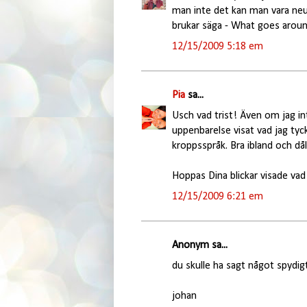
man inte det kan man vara neu
brukar säga - What goes arou
12/15/2009 5:18 em
Pia
sa...
Usch vad trist! Även om jag in
uppenbarelse visat vad jag tyc
kroppsspråk. Bra ibland och dål
Hoppas Dina blickar visade vad
12/15/2009 6:21 em
Anonym sa...
du skulle ha sagt något spydigt
johan