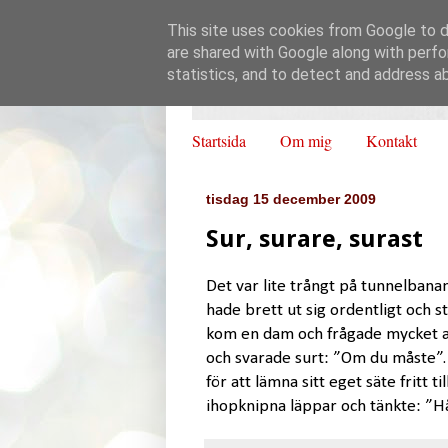
This site uses cookies from Google to de
are shared with Google along with perfo
statistics, and to detect and address a
Startsida
Om mig
Kontakt
tisdag 15 december 2009
Sur, surare, surast
Det var lite trångt på tunnelbanan
hade brett ut sig ordentligt och s
kom en dam och frågade mycket ar
och svarade surt: ”Om du måste”.
för att lämna sitt eget säte fritt 
ihopknipna läppar och tänkte: ”Hål