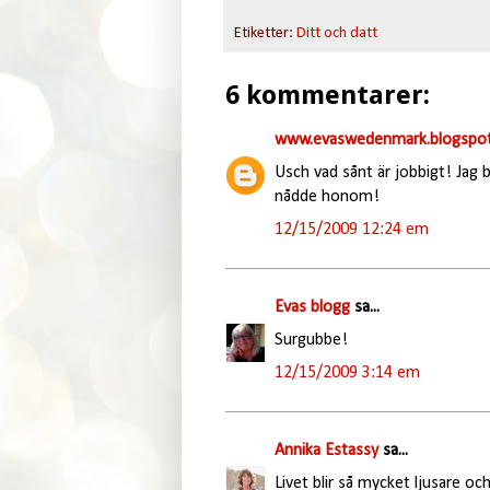
Etiketter:
Ditt och datt
6 kommentarer:
www.evaswedenmark.blogspot
Usch vad sånt är jobbigt! Jag bl
nådde honom!
12/15/2009 12:24 em
Evas blogg
sa...
Surgubbe!
12/15/2009 3:14 em
Annika Estassy
sa...
Livet blir så mycket ljusare o