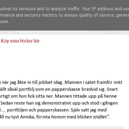
liver its services and to analyze traffic. Your IP address and us
rmance and security metrics to ensure quality of service, gene
buse.
Köp mina böcker här
 när jag åkte in till jobbet idag. Mannen i sätet framför mitt
tällt såväl portfölj som en papperskasse bredvid sig. Snart
tigt om hon fick sitta ner. Mannen tittade upp på henne
 Sedan reste han sig demonstrativt upp och stod i gången
till… portföljen och papperskassen. Själv satt jag med
l nu tyst Annika, förinta honom med blicken istället”.