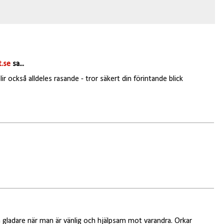
.se
sa...
ir också alldeles rasande - tror säkert din förintande blick
ch gladare när man är vänlig och hjälpsam mot varandra. Orkar