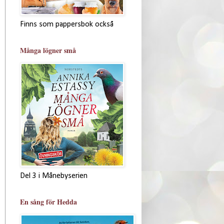
Finns som pappersbok också
Många lögner små
Del 3 i Månebyserien
En sång för Hedda