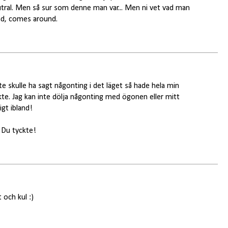
tral. Men så sur som denne man var... Men ni vet vad man
nd, comes around.
te skulle ha sagt någonting i det läget så hade hela min
kte. Jag kan inte dölja någonting med ögonen eller mitt
igt ibland!
 Du tyckte!
 och kul :)