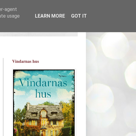
er-agent
rate usage
LEARN MORE
GOT IT
Vindarnas hus