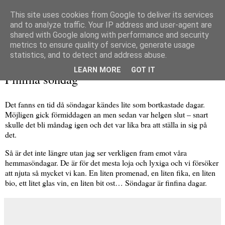
This site uses cookies from Google to deliver its services
and to analyze traffic. Your IP address and user-agent are
shared with Google along with performance and security
metrics to ensure quality of service, generate usage
▼
statistics, and to detect and address abuse.
söndag 7 februari 2010
LEARN MORE
GOT IT
Finfina söndag
Det fanns en tid då söndagar kändes lite som bortkastade dagar.
Möjligen gick förmiddagen an men sedan var helgen slut – snart
skulle det bli måndag igen och det var lika bra att ställa in sig på
det.
Så är det inte längre utan jag ser verkligen fram emot våra
hemmasöndagar. De är för det mesta loja och lyxiga och vi försöker
att njuta så mycket vi kan. En liten promenad, en liten fika, en liten
bio, ett litet glas vin, en liten bit ost… Söndagar är finfina dagar.