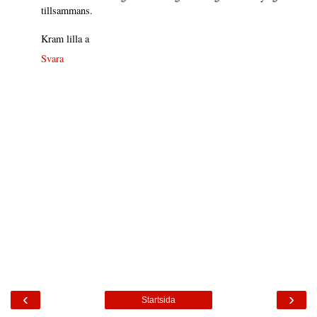
tillsammans.
Kram lilla a
Svara
‹
›
Startsida