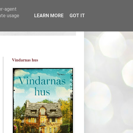
er-agent
rate usage
LEARN MORE
GOT IT
Vindarnas hus