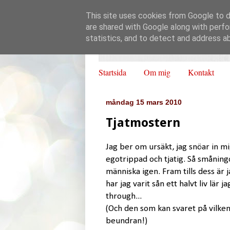
This site uses cookies from Google to de
are shared with Google along with perfo
statistics, and to detect and address a
Startsida
Om mig
Kontakt
måndag 15 mars 2010
Tjatmostern
Jag ber om ursäkt, jag snöar in mi
egotrippad och tjatig. Så småning
människa igen. Fram tills dess är
har jag varit sån ett halvt liv lär ja
through...
(Och den som kan svaret på vilke
beundran!)