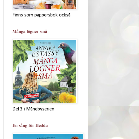
Finns som pappersbok också
Många lögner små
Del 3 i Månebyserien
En sång för Hedda