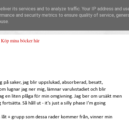
liver its services and to analyze traffic. Your IP address and us
rmance and security metrics to ensure quality of service, gene
buse.
Köp mina böcker här
g på saker, jag blir uppslukad, absorberad, besatt,
om lugnar jag ner mig, lämnar varulvstadiet och blir
 jag en liten plåga för min omgivning. Jag ber om ursäkt men
g fortsätta. Så håll ut - it's just a silly phase I'm going
n låt + grupp som dessa rader kommer från, vinner min