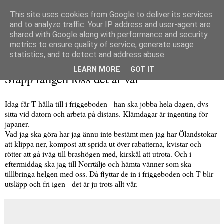
This site uses cookies from Google to deliver its services
and to analyze traffic. Your IP address and user-agent are
shared with Google along with performance and security
metrics to ensure quality of service, generate usage
▼
statistics, and to detect and address abuse.
fredag 14 maj 2010
LEARN MORE
GOT IT
Släpp fången loss det är vår
Idag får T hålla till i friggeboden - han ska jobba hela dagen, dvs
sitta vid datorn och arbeta på distans. Klämdagar är ingenting för
japaner.
Vad jag ska göra har jag ännu inte bestämt men jag har Ölandstokar
att klippa ner, kompost att sprida ut över rabatterna, kvistar och
rötter att gå iväg till brashögen med, kirskål att utrota. Och i
eftermiddag ska jag till Norrtälje och hämta vänner som ska
tilllbringa helgen med oss. Då flyttar de in i friggeboden och T blir
utsläpp och fri igen - det är ju trots allt vår.