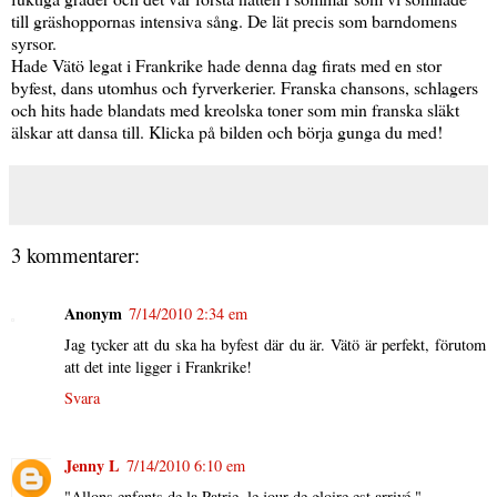
till gräshoppornas intensiva sång. De lät precis som barndomens
syrsor.
Hade Vätö legat i Frankrike hade denna dag firats med en stor
byfest, dans utomhus och fyrverkerier. Franska chansons, schlagers
och hits hade blandats med kreolska toner som min franska släkt
älskar att dansa till. Klicka på bilden och börja gunga du med!
3 kommentarer:
Anonym
7/14/2010 2:34 em
Jag tycker att du ska ha byfest där du är. Vätö är perfekt, förutom
att det inte ligger i Frankrike!
Svara
Jenny L
7/14/2010 6:10 em
"Allons enfants de la Patrie, le jour de gloire est arrivé."