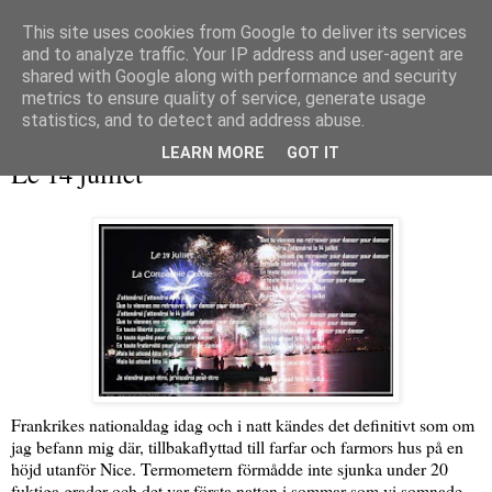
This site uses cookies from Google to deliver its services
and to analyze traffic. Your IP address and user-agent are
shared with Google along with performance and security
metrics to ensure quality of service, generate usage
▼
statistics, and to detect and address abuse.
onsdag 14 juli 2010
LEARN MORE
GOT IT
Le 14 juillet
Frankrikes nationaldag idag och i natt kändes det definitivt som om
jag befann mig där, tillbakaflyttad till farfar och farmors hus på en
höjd utanför Nice. Termometern förmådde inte sjunka under 20
fuktiga grader och det var första natten i sommar som vi somnade