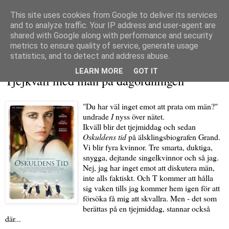
This site uses cookies from Google to deliver its services
and to analyze traffic. Your IP address and user-agent are
shared with Google along with performance and security
metrics to ensure quality of service, generate usage
▼
statistics, and to detect and address abuse.
tisdag 14 september 2010
LEARN MORE
GOT IT
Tjejkväll med män på dagordningen
"Du har väl inget emot att prata om män?"
undrade
I
nyss över nätet.
Ikväll blir det tjejmiddag och sedan
Oskuldens tid
på älsklingsbiografen Grand.
Vi blir fyra kvinnor. Tre smarta, duktiga,
snygga, dejtande singelkvinnor och så jag.
Nej, jag har inget emot att diskutera män,
inte alls faktiskt. Och T kommer att hålla
sig vaken tills jag kommer hem igen för att
försöka få mig att skvallra. Men - det som
berättas på en tjejmiddag, stannar också
där...