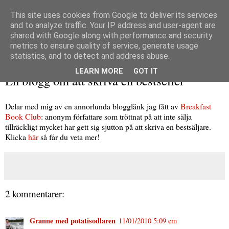
This site uses cookies from Google to deliver its services
and to analyze traffic. Your IP address and user-agent are
shared with Google along with performance and security
metrics to ensure quality of service, generate usage
▼
statistics, and to detect and address abuse.
måndag 1 november 2010
LEARN MORE
GOT IT
En blogg om att skriva en bestseller
Delar med mig av en annorlunda blogglänk jag fått av
Breakfast
Book Club
: anonym författare som tröttnat på att inte sälja
tillräckligt mycket har gett sig sjutton på att skriva en bestsäljare.
Klicka
här
så får du veta mer!
2 kommentarer:
Granne med potatisodlaren
11/01/2010 5:09 em