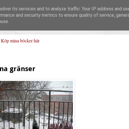
liver its services and to analyze traffic. Your IP address and us
rmance and security metrics to ensure quality of service, gene
buse.
Köp mina böcker här
ina gränser