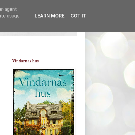
er-agent
rate usage
LEARN MORE
GOT IT
Vindarnas hus