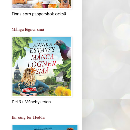
Finns som pappersbok också
Många lögner små
Del 3 i Månebyserien
En sång för Hedda