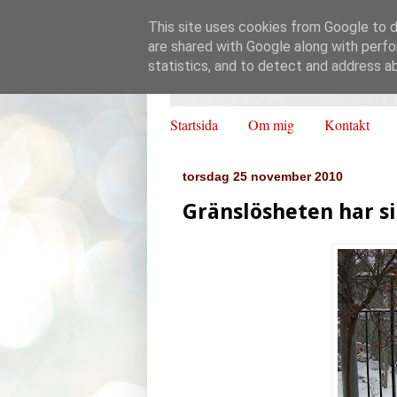
This site uses cookies from Google to de
are shared with Google along with perfo
statistics, and to detect and address a
Startsida
Om mig
Kontakt
torsdag 25 november 2010
Gränslösheten har s