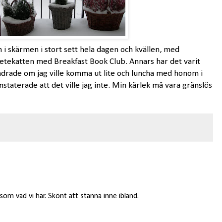
n i skärmen i stort sett hela dagen och kvällen, med
Vetekatten med Breakfast Book Club. Annars har det varit
ndrade om jag ville komma ut lite och luncha med honom i
staterade att det ville jag inte. Min kärlek må vara gränslös
 som vad vi har. Skönt att stanna inne ibland.