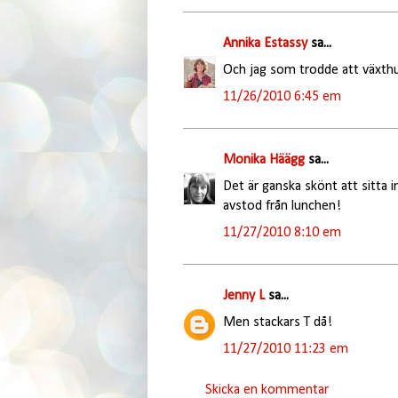
Annika Estassy
sa...
Och jag som trodde att växthusk
11/26/2010 6:45 em
Monika Häägg
sa...
Det är ganska skönt att sitta i
avstod från lunchen!
11/27/2010 8:10 em
Jenny L
sa...
Men stackars T då!
11/27/2010 11:23 em
Skicka en kommentar