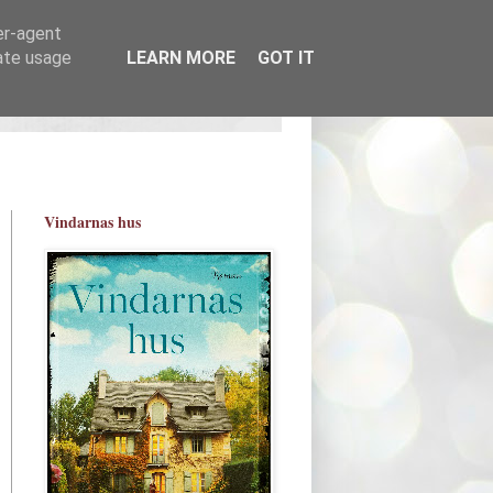
er-agent
rate usage
LEARN MORE
GOT IT
Vindarnas hus