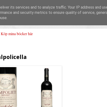
liver its services and to analyze traffic. Your IP address and us
rmance and security metrics to ensure quality of service, gene
buse.
Köp mina böcker här
lpolicella