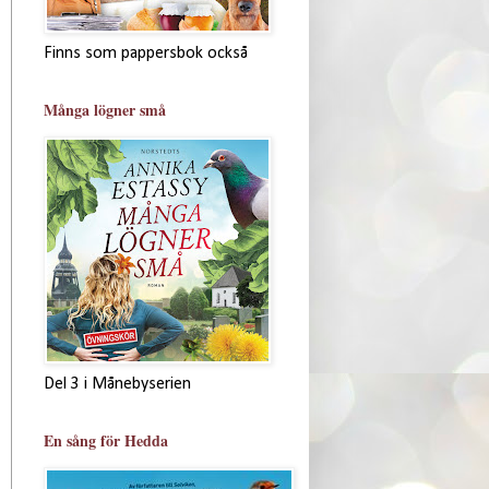
Finns som pappersbok också
Många lögner små
Del 3 i Månebyserien
En sång för Hedda