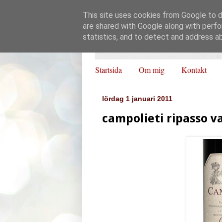
This site uses cookies from Google to de
are shared with Google along with perfo
statistics, and to detect and address a
Startsida
Om mig
Kontakt
lördag 1 januari 2011
campolieti ripasso va