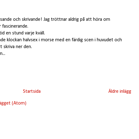
äsande och skrivande! Jag tröttnar aldrig på att höra om
r fascinerande.
tid en stund varje kväll.
knade klockan halvsex i morse med en färdig scen i huvudet och
t skriva ner den.
...
Startsida
Äldre inlägg
lägget (Atom)