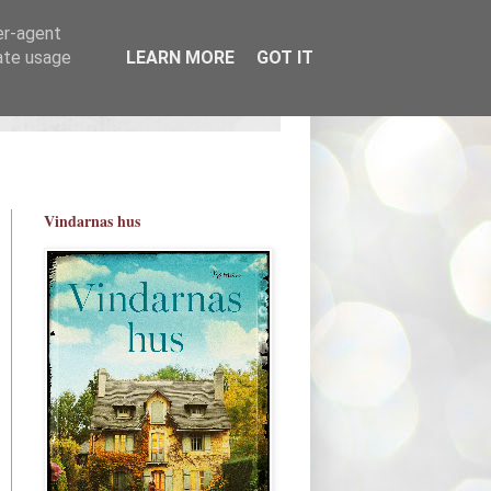
er-agent
rate usage
LEARN MORE
GOT IT
Vindarnas hus