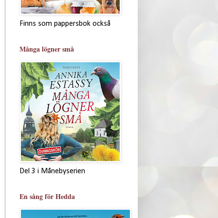
Finns som pappersbok också
Många lögner små
Del 3 i Månebyserien
En sång för Hedda