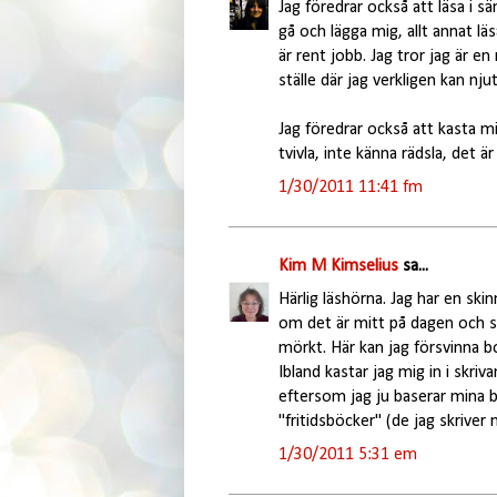
Jag föredrar också att läsa i s
gå och lägga mig, allt annat lä
är rent jobb. Jag tror jag är e
ställe där jag verkligen kan nj
Jag föredrar också att kasta mi
tvivla, inte känna rädsla, det 
1/30/2011 11:41 fm
Kim M Kimselius
sa...
Härlig läshörna. Jag har en ski
om det är mitt på dagen och s
mörkt. Här kan jag försvinna bo
Ibland kastar jag mig in i skr
eftersom jag ju baserar mina bö
"fritidsböcker" (de jag skriver 
1/30/2011 5:31 em