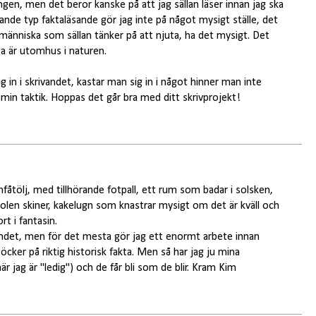
ängen, men det beror kanske på att jag sällan läser innan jag ska
sande typ faktaläsande gör jag inte på något mysigt ställe, det
n människa som sällan tänker på att njuta, ha det mysigt. Det
uta är utomhus i naturen.
g in i skrivandet, kastar man sig in i något hinner man inte
är min taktik. Hoppas det går bra med ditt skrivprojekt!
nnfåtölj, med tillhörande fotpall, ett rum som badar i solsken,
olen skiner, kakelugn som knastrar mysigt om det är kväll och
rt i fantasin.
ivandet, men för det mesta gör jag ett enormt arbete innan
cker på riktig historisk fakta. Men så har jag ju mina
när jag är "ledig") och de får bli som de blir. Kram Kim