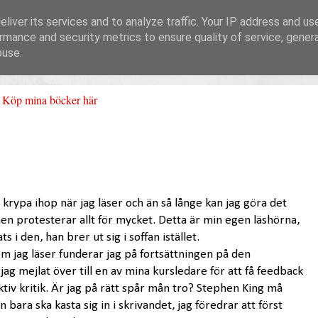
liver its services and to analyze traffic. Your IP address and us
rmance and security metrics to ensure quality of service, gene
buse.
Köp mina böcker här
tt krypa ihop när jag läser och än så långe kan jag göra det
en protesterar allt för mycket. Detta är min egen läshörna,
ats i den, han brer ut sig i soffan istället.
m jag läser funderar jag på fortsättningen på den
jag mejlat över till en av mina kursledare för att få feedback
tiv kritik. Är jag på rätt spår mån tro? Stephen King må
n bara ska kasta sig in i skrivandet, jag föredrar att först