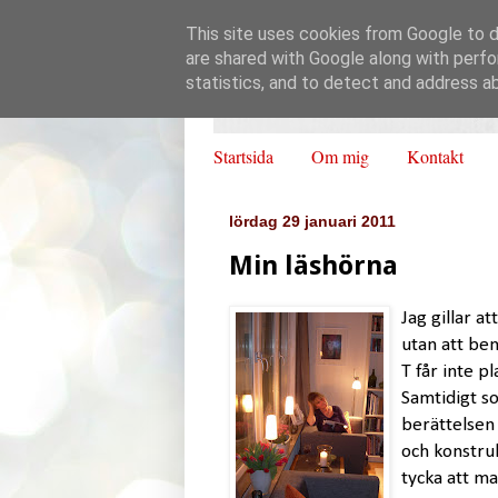
This site uses cookies from Google to de
are shared with Google along with perfo
statistics, and to detect and address a
Startsida
Om mig
Kontakt
lördag 29 januari 2011
Min läshörna
Jag gillar a
utan att ben
T får inte pl
Samtidigt so
berättelsen 
och konstruk
tycka att ma