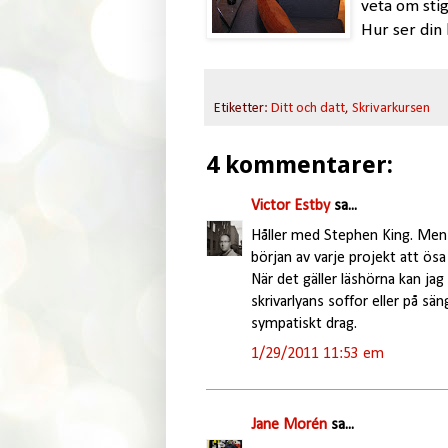
veta om stig
Hur ser din 
Etiketter:
Ditt och datt
,
Skrivarkursen
4 kommentarer:
Victor Estby
sa...
Håller med Stephen King. Men de
början av varje projekt att ösa
När det gäller läshörna kan jag
skrivarlyans soffor eller på sän
sympatiskt drag.
1/29/2011 11:53 em
Jane Morén
sa...