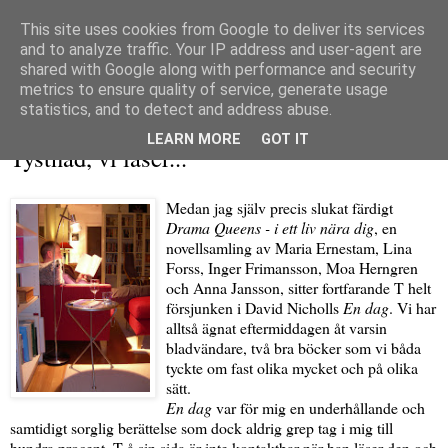
This site uses cookies from Google to deliver its services
and to analyze traffic. Your IP address and user-agent are
shared with Google along with performance and security
metrics to ensure quality of service, generate usage
▼
statistics, and to detect and address abuse.
fredag 7 januari 2011
LEARN MORE
GOT IT
Tystnad, vi läser...
Medan jag själv precis slukat färdigt
Drama Queens - i ett liv nära dig
, en
novellsamling av Maria Ernestam, Lina
Forss, Inger Frimansson, Moa Herngren
och Anna Jansson, sitter fortfarande T helt
försjunken i David Nicholls
En dag
. Vi har
alltså ägnat eftermiddagen åt varsin
bladvändare, två bra böcker som vi båda
tyckte om fast olika mycket och på olika
sätt.
En dag
var för mig en underhållande och
samtidigt sorglig berättelse som dock aldrig grep tag i mig till
hundra procent. T å sin sida är inte kontaktbar när han läser den och