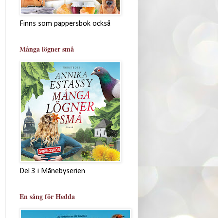
Finns som pappersbok också
Många lögner små
Del 3 i Månebyserien
En sång för Hedda