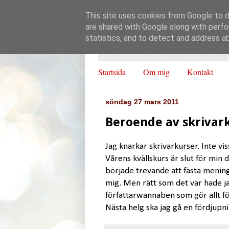
This site uses cookies from Google to de
are shared with Google along with perfo
statistics, and to detect and address a
Startsida
Om mig
Kontakt
söndag 27 mars 2011
Beroende av skrivar
Jag knarkar skrivarkurser. Inte v
Vårens kvällskurs är slut för min de
började trevande att fästa mening
mig. Men rätt som det var hade ja
författarwannaben som gör allt fö
Nästa helg ska jag gå en fördjupn