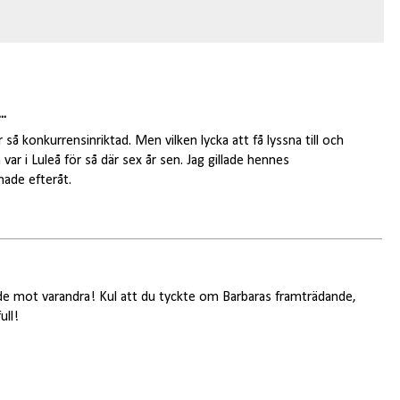
..
 så konkurrensinriktad. Men vilken lycka att få lyssna till och
r i Luleå för så där sex år sen. Jag gillade hennes
hade efteråt.
ande mot varandra! Kul att du tyckte om Barbaras framträdande,
ull!