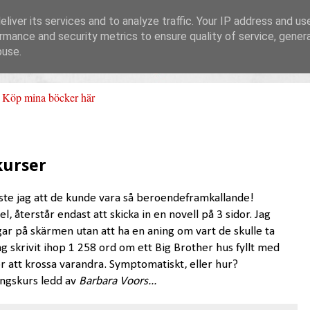
liver its services and to analyze traffic. Your IP address and us
rmance and security metrics to ensure quality of service, gene
buse.
Köp mina böcker här
kurser
isste jag att de kunde vara så beroendeframkallande!
l, återstår endast att skicka in en novell på 3 sidor. Jag
ar på skärmen utan att ha en aning om vart de skulle ta
g skrivit ihop 1 258 ord om ett Big Brother hus fyllt med
r att krossa varandra. Symptomatiskt, eller hur?
ingskurs ledd av
Barbara Voors...