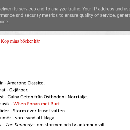
liver its services and to analyze traffic. Your IP address and us
rmance and security metrics to ensure quality of service, gene
buse.
Köp mina böcker här
in - Amarone Classico.
at - Oxjärpar.
st - Galna Geten från Ostboden i Norrtälje.
musik -
When Ronan met Burt
.
väder - Storm över fruset vatten.
humör - vore synd att klaga.
v -
The Kennedys
-om stormen och tv-antennen vill.