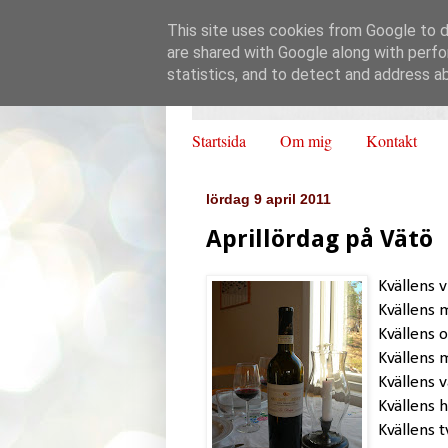
This site uses cookies from Google to de
are shared with Google along with perfo
statistics, and to detect and address a
Startsida
Om mig
Kontakt
lördag 9 april 2011
Aprillördag på Vätö
Kvällens v
Kvällens m
Kvällens o
Kvällens 
Kvällens 
Kvällens 
Kvällens t