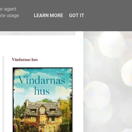
er-agent
rate usage
LEARN MORE
GOT IT
Vindarnas hus