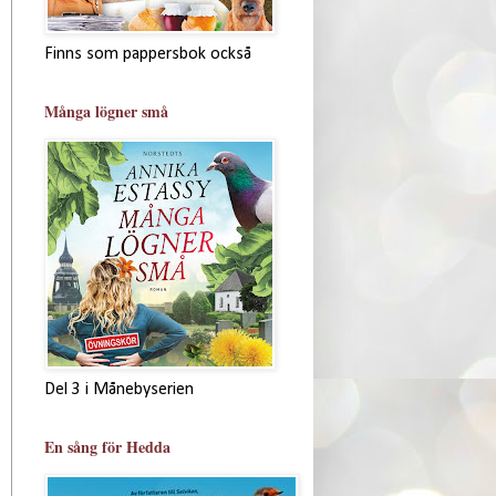
Finns som pappersbok också
Många lögner små
Del 3 i Månebyserien
En sång för Hedda