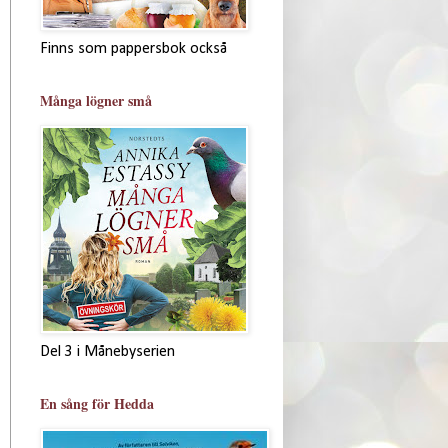
Finns som pappersbok också
Många lögner små
Del 3 i Månebyserien
En sång för Hedda