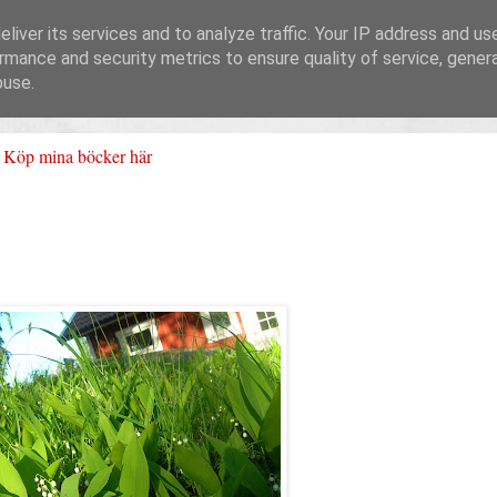
liver its services and to analyze traffic. Your IP address and us
rmance and security metrics to ensure quality of service, gene
buse.
Köp mina böcker här