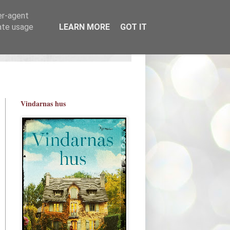
er-agent
rate usage
LEARN MORE
GOT IT
Vindarnas hus