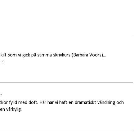
skilt som vi gick på samma skrivkurs (Barbara Voors)...
 :)
..
ckor fylld med doft. Här har vi haft en dramatiskt vändning och
en vårkylig.