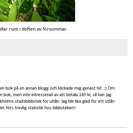
ullar runt i doften av försommar.
 bok på en annan blogg och klickade mig genast hit. :) Om
in bok, men inte intresserad av att betala 143 kr, så kan jag
olms stadsbibliotek för utlån. Jag blir lika glad för ett utlån
t förs trevlig statistik hos biblioteken!