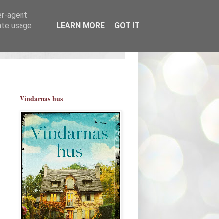
er-agent
rate usage
LEARN MORE
GOT IT
Vindarnas hus