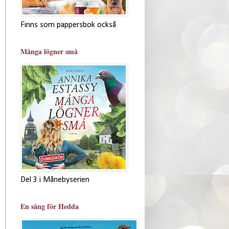
Finns som pappersbok också
Många lögner små
Del 3 i Månebyserien
En sång för Hedda