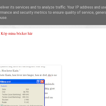
liver its services and to analyze traffic. Your IP address and us
rmance and security metrics to ensure quality of service, gene
buse.
Köp mina böcker här