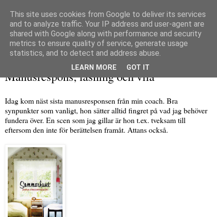
This site uses cookies from Google to deliver its services
and to analyze traffic. Your IP address and user-agent are
shared with Google along with performance and security
metrics to ensure quality of service, generate usage
▼
statistics, and to detect and address abuse.
onsdag 14 mars 2012
LEARN MORE
GOT IT
Manusrespons, läsning och vila
Idag kom näst sista manusresponsen från min coach. Bra
synpunkter som vanligt, hon sätter alltid fingret på vad jag behöver
fundera över. En scen som jag gillar är hon t.ex. tveksam till
eftersom den inte för berättelsen framåt. Attans också.