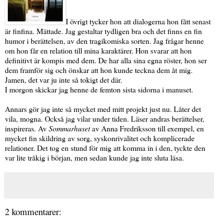
I övrigt tycker hon att dialogerna hon fått senast
är finfina. Mättade. Jag gestaltar tydligen bra och det finns en fin
humor i berättelsen, av den tragikomiska sorten. Jag frågar henne
om hon får en relation till mina karaktärer. Hon svarar att hon
definitivt är kompis med dem. De har alla sina egna röster, hon ser
dem framför sig och önskar att hon kunde teckna dem åt mig.
Jamen, det var ju inte så tokigt det där.
I morgon skickar jag henne de femton sista sidorna i manuset.
Annars gör jag inte så mycket med mitt projekt just nu. Låter det
vila, mogna. Också jag vilar under tiden. Läser andras berättelser,
inspireras.
Av
Sommarhuset
av Anna Fredriksson till exempel, en
mycket fin skildring av sorg, syskonrivalitet och komplicerade
relationer. Det tog en stund för mig att komma in i den, tyckte den
var lite tråkig i början, men sedan kunde jag inte sluta läsa.
2 kommentarer: