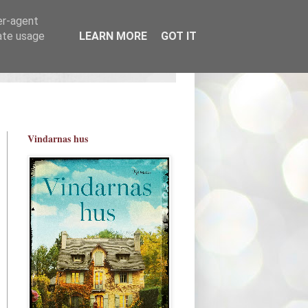
er-agent
rate usage
LEARN MORE
GOT IT
Vindarnas hus