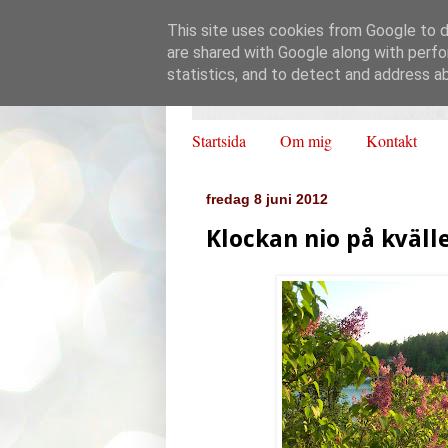
This site uses cookies from Google to de
are shared with Google along with perfo
statistics, and to detect and address a
Startsida
Om mig
Kontakt
fredag 8 juni 2012
Klockan nio på kvälle