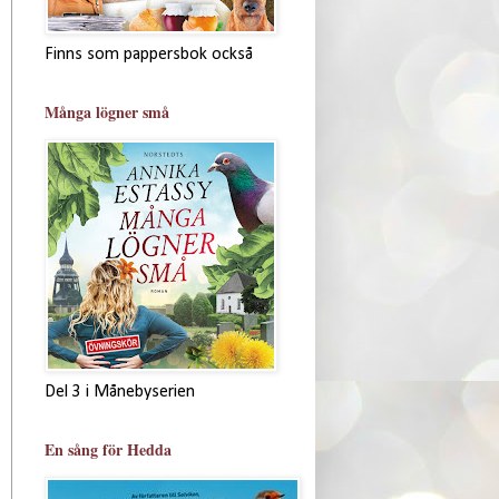
Finns som pappersbok också
Många lögner små
Del 3 i Månebyserien
En sång för Hedda