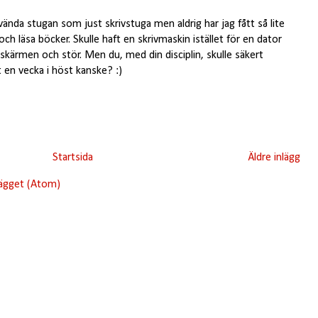
ända stugan som just skrivstuga men aldrig har jag fått så lite
 och läsa böcker. Skulle haft en skrivmaskin istället för en dator
 skärmen och stör. Men du, med din disciplin, skulle säkert
t en vecka i höst kanske? :)
Startsida
Äldre inlägg
lägget (Atom)