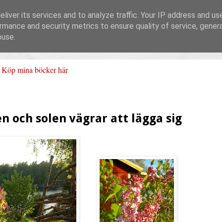
liver its services and to analyze traffic. Your IP address and us
rmance and security metrics to ensure quality of service, gene
buse.
Köp mina böcker här
n och solen vägrar att lägga sig