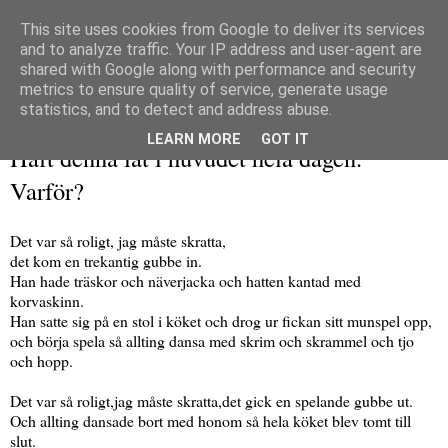
This site uses cookies from Google to deliver its services
and to analyze traffic. Your IP address and user-agent are
shared with Google along with performance and security
metrics to ensure quality of service, generate usage
▼
statistics, and to detect and address abuse.
tisdag 4 december 2012
LEARN MORE
GOT IT
Haft denna låt i huvudet hela dagen.
Varför?
Det var så roligt, jag måste skratta,
det kom en trekantig gubbe in.
Han hade träskor och näverjacka och hatten kantad med
korvaskinn.
Han satte sig på en stol i köket och drog ur fickan sitt munspel opp,
och börja spela så allting dansa med skrim och skrammel och tjo
och hopp.
Det var så roligt,jag måste skratta,det gick en spelande gubbe ut.
Och allting dansade bort med honom så hela köket blev tomt till
slut.