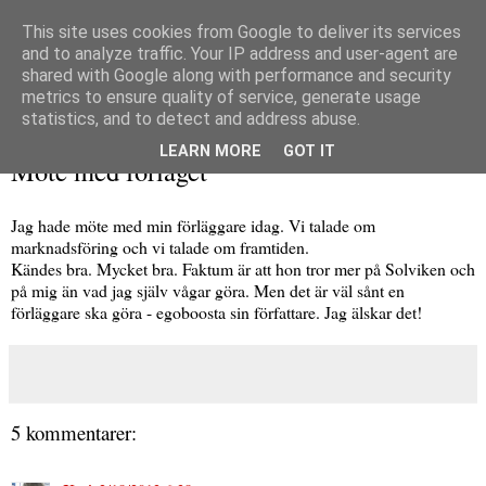
This site uses cookies from Google to deliver its services
and to analyze traffic. Your IP address and user-agent are
shared with Google along with performance and security
metrics to ensure quality of service, generate usage
▼
statistics, and to detect and address abuse.
måndag 18 februari 2013
LEARN MORE
GOT IT
Möte med förlaget
Jag hade möte med min förläggare idag. Vi talade om
marknadsföring och vi talade om framtiden.
Kändes bra. Mycket bra. Faktum är att hon tror mer på Solviken och
på mig än vad jag själv vågar göra. Men det är väl sånt en
förläggare ska göra - egoboosta sin författare. Jag älskar det!
5 kommentarer: