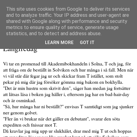
This site uses cookies from Google to deliver its services
and to analyze traffic. Your IP address and user-agent are
shared with Google along with performance and security
metrics to ensure quality of service, generate usage
▼
statistics, and to detect and address abuse.
fredag 29 mars 2013
LEARN MORE
GOT IT
Långfredag
Vi tar en promenad till Akademibokhandeln i Solna, T och jag, för
att fråga om de beställt in Solviken och hur många i så fall. Men när
vi väl står där fegar jag ur och skickar fram T istället, som stolt
pekar på mig där jag försöker gömma mig bakom en bokhylla.
"Det är min hustru som skrivit den", säger han medan jag fortsätter
att låtsas läsa i boken jag håller i, eftersom jag har en bad-hair-day
och är osminkad.
"Så, hur många har ni beställt?" envisas T samtidigt som jag sjunker
ner genom golvet.
"Fler än vi brukar när det gäller en debutant", svarar den söta
expediten och fnissar mot T.
Då kravlar jag mig upp ur slukhålet, drar med mig T ut och hoppas
att expediten lägger ner lika mycket krut på att sälja Solviken som