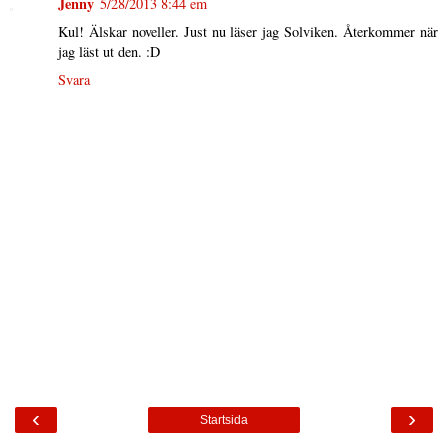
Jenny
5/28/2013 8:44 em
Kul! Älskar noveller. Just nu läser jag Solviken. Återkommer när
jag läst ut den. :D
Svara
‹
›
Startsida