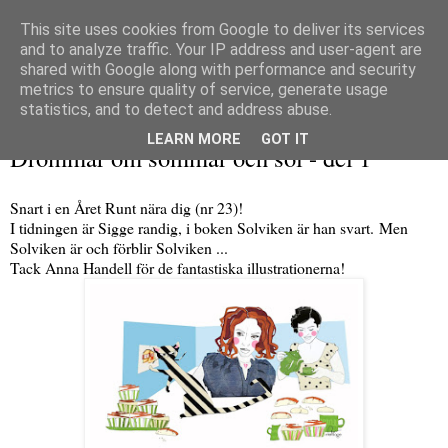
This site uses cookies from Google to deliver its services
and to analyze traffic. Your IP address and user-agent are
shared with Google along with performance and security
metrics to ensure quality of service, generate usage
▼
statistics, and to detect and address abuse.
tisdag 28 maj 2013
LEARN MORE
GOT IT
Drömmar om sommar och sol - del 1
Snart i en Året Runt nära dig (nr 23)!
I tidningen är Sigge randig, i boken Solviken är han svart. Men
Solviken är och förblir Solviken ...
Tack Anna Handell för de fantastiska illustrationerna!