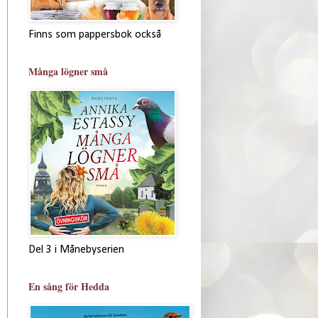
Finns som pappersbok också
Många lögner små
Del 3 i Månebyserien
En sång för Hedda