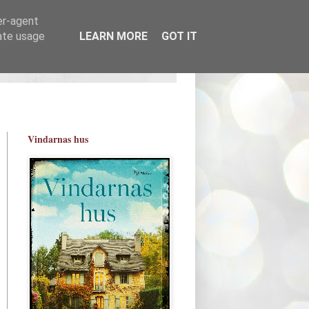
er-agent
rate usage
LEARN MORE
GOT IT
Vindarnas hus