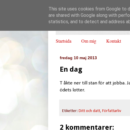
This site uses cookies from Google to de
are shared with Google along with perfo
statistics, and to detect and address a
Startsida
Om mig
Kontakt
fredag 10 maj 2013
En dag
T åkte ner till stan för att jobba. 
ödets lotter.
Etiketter:
Ditt och datt
,
Författarliv
2 kommentarer: