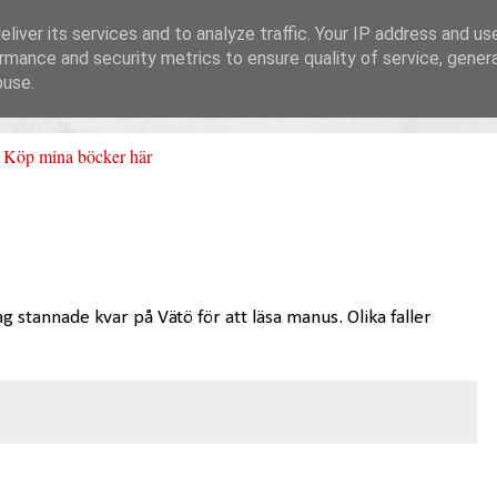
liver its services and to analyze traffic. Your IP address and us
rmance and security metrics to ensure quality of service, gene
buse.
Köp mina böcker här
Jag stannade kvar på Vätö för att läsa manus. Olika faller