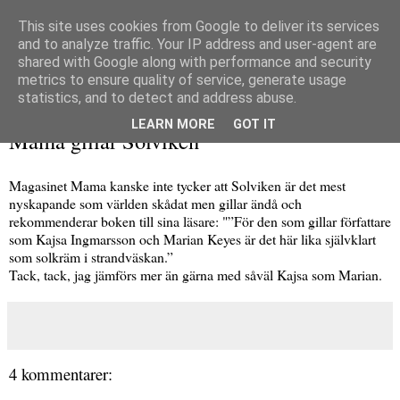
This site uses cookies from Google to deliver its services
and to analyze traffic. Your IP address and user-agent are
shared with Google along with performance and security
metrics to ensure quality of service, generate usage
▼
statistics, and to detect and address abuse.
fredag 24 maj 2013
LEARN MORE
GOT IT
Mama gillar Solviken
Magasinet Mama kanske inte tycker att Solviken är det mest
nyskapande som världen skådat men gillar ändå och
rekommenderar boken till sina läsare: "
”För den som gillar författare
som Kajsa Ingmarsson och Marian Keyes är det här lika självklart
som solkräm i strandväskan.”
Tack, tack, jag jämförs mer än gärna med såväl Kajsa som Marian.
4 kommentarer: