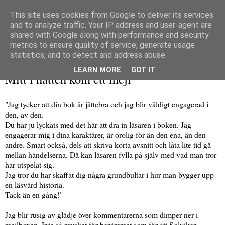
This site uses cookies from Google to deliver its services
and to analyze traffic. Your IP address and user-agent are
shared with Google along with performance and security
metrics to ensure quality of service, generate usage
▼
statistics, and to detect and address abuse.
lördag 18 maj 2013
LEARN MORE
GOT IT
Mitt i natten kom ett mejl
"Jag tycker att din bok är jättebra och jag blir väldigt engagerad i
den, av den.
Du har ju lyckats med det här att dra in läsaren i boken. Jag
engagerar mig i dina karaktärer, är orolig för än den ena, än den
andre. Smart också, dels att skriva korta avsnitt och låta lite tid gå
mellan händelserna. Då kan läsaren fylla på själv med vad man tror
har utspelat sig.
Jag tror du har skaffat dig några grundbultar i hur man bygger upp
en läsvärd historia.
Tack än en gång!"
Jag blir rusig av glädje över kommentarerna som dimper ner i
mejlboxen. Inte så mycket för berömmet som för att Solviken