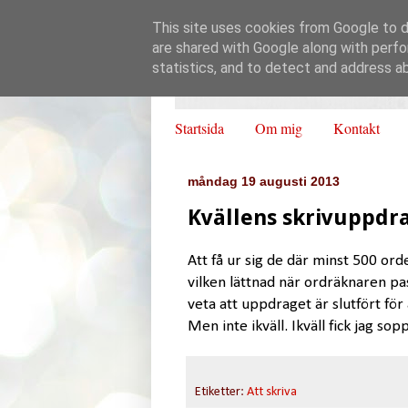
This site uses cookies from Google to de
are shared with Google along with perfo
statistics, and to detect and address a
Startsida
Om mig
Kontakt
måndag 19 augusti 2013
Kvällens skrivuppdra
Att få ur sig de där minst 500 ord
vilken lättnad när ordräknaren pa
veta att uppdraget är slutfört för 
Men inte ikväll. Ikväll fick jag s
Etiketter:
Att skriva