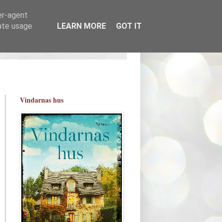
er-agent
rate usage
LEARN MORE
GOT IT
Vindarnas hus