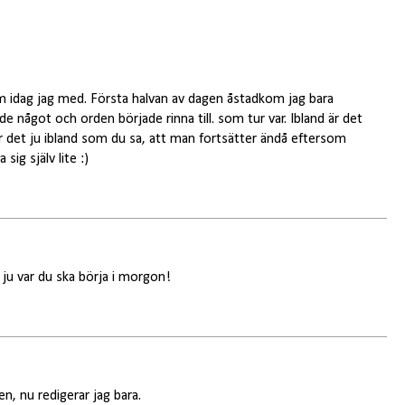
dag jag med. Första halvan av dagen åstadkom jag bara
 något och orden började rinna till. som tur var. Ibland är det
lir det ju ibland som du sa, att man fortsätter ändå eftersom
ig själv lite :)
 ju var du ska börja i morgon!
igen, nu redigerar jag bara.