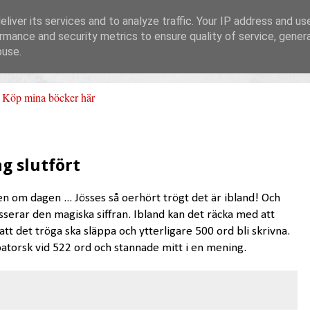
liver its services and to analyze traffic. Your IP address and us
rmance and security metrics to ensure quality of service, gene
buse.
Köp mina böcker här
g slutfört
en om dagen ... Jösses så oerhört trögt det är ibland! Och
sserar den magiska siffran. Ibland kan det räcka med att
att det tröga ska släppa och ytterligare 500 ord bli skrivna.
oppatorsk vid 522 ord och stannade mitt i en mening.