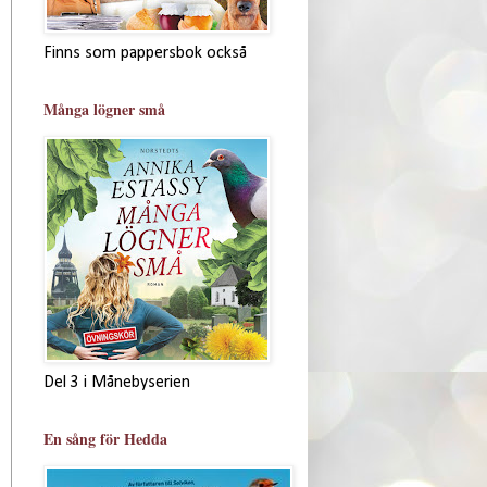
Finns som pappersbok också
Många lögner små
Del 3 i Månebyserien
En sång för Hedda