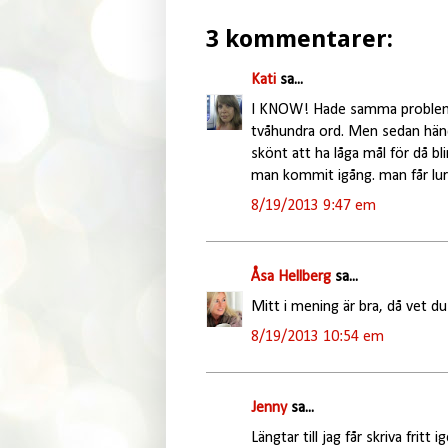
3 kommentarer:
Kati
sa...
I KNOW! Hade samma problem i
tvåhundra ord. Men sedan hände
skönt att ha låga mål för då b
man kommit igång. man får lura s
8/19/2013 9:47 em
Åsa Hellberg
sa...
Mitt i mening är bra, då vet du
8/19/2013 10:54 em
Jenny
sa...
Längtar till jag får skriva fritt 