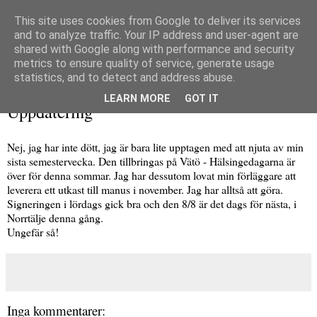
This site uses cookies from Google to deliver its services
and to analyze traffic. Your IP address and user-agent are
shared with Google along with performance and security
metrics to ensure quality of service, generate usage
▼
statistics, and to detect and address abuse.
måndag 5 augusti 2013
LEARN MORE
GOT IT
Uppdatering
Nej, jag har inte dött, jag är bara lite upptagen med att njuta av min
sista semestervecka. Den tillbringas på Vätö - Hälsingedagarna är
över för denna sommar. Jag har dessutom lovat min förläggare att
leverera ett utkast till manus i november. Jag har alltså att göra.
Signeringen i lördags gick bra och den 8/8 är det dags för nästa, i
Norrtälje denna gång.
Ungefär så!
Inga kommentarer: