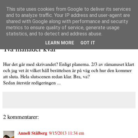
This site uses cookies from Google to deliver its services
and to analyze traffic. Your IP address and user-agent are
shared with Google along with performance and security
metrics to ensure quality of service, generate usage
▼
statistics, and to detect and address abuse.
söndag 15 september 2013
LEARN MORE
GOT IT
Två månader kvar
Hur det går med skrivandet? Enligt planerna. 2/3 av råmanuset klart
och jag vet åt vilket håll berättelsen är på väg och hur den kommer
att sluta. Hela slutscenen redan klar. Bra, va?
Sedan återstår redigeringen ...
2 kommentarer:
Anneli Stålberg
9/15/2013 11:34 em