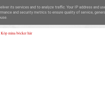
liver its services and to analyze traffic. Your IP address and us
rmance and security metrics to ensure quality of service, gene
buse.
Köp mina böcker här