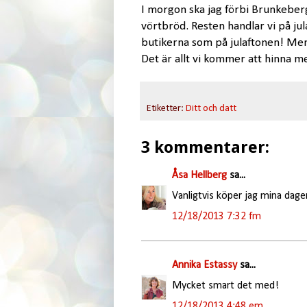
I morgon ska jag förbi Brunkeber
vörtbröd. Resten handlar vi på jula
butikerna som på julaftonen! Men 
Det är allt vi kommer att hinna me
Etiketter:
Ditt och datt
3 kommentarer:
Åsa Hellberg
sa...
Vanligtvis köper jag mina dagen
12/18/2013 7:32 fm
Annika Estassy
sa...
Mycket smart det med!
12/18/2013 4:48 em