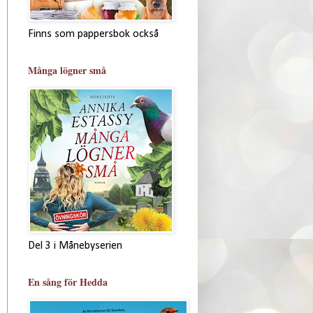
Finns som pappersbok också
Många lögner små
Del 3 i Månebyserien
En sång för Hedda