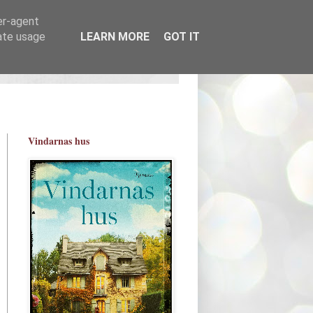
er-agent
rate usage
LEARN MORE
GOT IT
Vindarnas hus