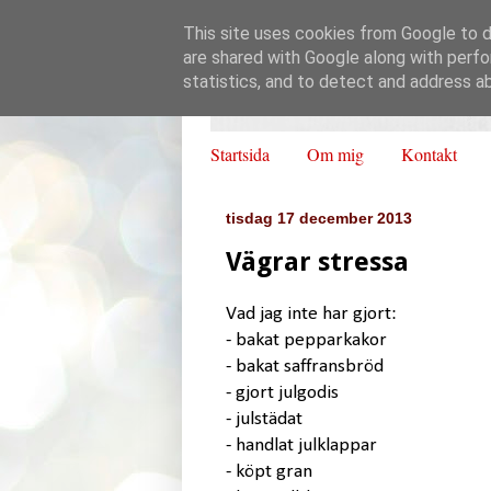
This site uses cookies from Google to de
are shared with Google along with perfo
statistics, and to detect and address a
Startsida
Om mig
Kontakt
tisdag 17 december 2013
Vägrar stressa
Vad jag inte har gjort:
- bakat pepparkakor
- bakat saffransbröd
- gjort julgodis
- julstädat
- handlat julklappar
- köpt gran