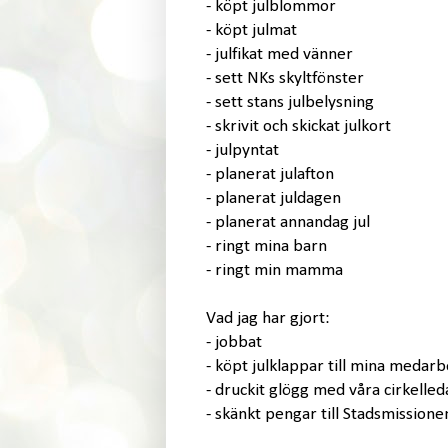
- köpt julblommor
- köpt julmat
- julfikat med vänner
- sett NKs skyltfönster
- sett stans julbelysning
- skrivit och skickat julkort
- julpyntat
- planerat julafton
- planerat juldagen
- planerat annandag jul
- ringt mina barn
- ringt min mamma
Vad jag har gjort:
- jobbat
- köpt julklappar till mina medar
- druckit glögg med våra cirkelled
- skänkt pengar till Stadsmissione