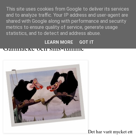
This site uses cookies from Google to deliver its services
and to analyze traffic. Your IP address and user-agent are
shared with Google along with performance and security
metrics to ensure quality of service, generate usage
▼
statistics, and to detect and address abuse.
måndag 24 februari 2014
LEARN MORE
GOT IT
Gamnacke och sms-tumme
Det har varit mycket ett