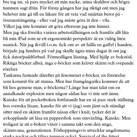
bra tag nu, så pass mycket att min nacke, mina skuldror och högra
tummen sagt ifrån. För första gången har jag riktigt ont men jag
behöver inte gå till en läkare för att veta vad smärtan beror på -
överansträngning - eller vad jag måste göra åt den - vila.
Vilket jag inte kommer att göra eftersom jag inte hinner.
Men jag ska försöka variera arbetsställningen och framför allt låta
bli min iPad som ur ett ergonomiskt perspektiv är en vidrig liten
manick. När jag ikväll t.o.m. fick ont av att hålla en gaffel i handen,
började jag fundera på vad jag skulle ägna mina dagar åt om jag
fick dator/paddförbud. Förmodligen läsning. Med hjälp av bokstöd.
Riktiga böcker alltså, inga e-böcker som kräver skärm och svepande
rörelser.
Tankarna fastnade därefter på fenomenet e-böcker, en företeelse
som kommit för att stanna. Men hur framgångsrika kommer de att
bli hos gemene man, e-böckerna? Länge har man talat om en
annalkande explosion men någon sådan har vi inte sett ännu.
Kanske för att pocketboken fortfarande har en så pass stark ställning
hos svenska läsare, kanske för att vi (jag) som jämt och ständigt
sitter med en skärm framför näsan eller i knät, tycker det är
avkopplande att läsa en pappersbok som omväxling. Kanske. Men
troligast är att e-boken växer i samma takt som den unga,
skärmvana, generationen. Förhoppningsvis utvecklar ungdomarna
starka nackar och tåliga tummar också. Survival of the fittest ...