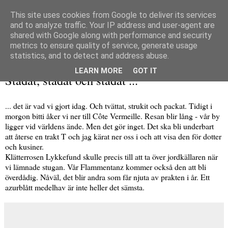
This site uses cookies from Google to deliver its services
and to analyze traffic. Your IP address and user-agent are
shared with Google along with performance and security
metrics to ensure quality of service, generate usage
▼
statistics, and to detect and address abuse.
lördag 5 juli 2014
LEARN MORE
GOT IT
Städat, städat och städat ...
... det är vad vi gjort idag. Och tvättat, strukit och packat. Tidigt i
morgon bitti åker vi ner till Côte Vermeille. Resan blir lång - vår by
ligger vid världens ände. Men det gör inget. Det ska bli underbart
att återse en trakt T och jag kärat ner oss i och att visa den för dotter
och kusiner.
Klätterrosen Lykkefund skulle precis till att ta över jordkällaren när
vi lämnade stugan. Vår Flammentanz kommer också den att bli
överdådig. Nåväl, det blir andra som får njuta av prakten i år. Ett
azurblått medelhav är inte heller det sämsta.