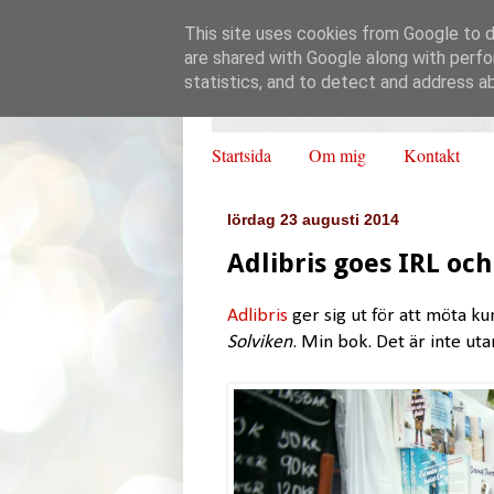
This site uses cookies from Google to de
are shared with Google along with perfo
statistics, and to detect and address a
Startsida
Om mig
Kontakt
lördag 23 augusti 2014
Adlibris goes IRL oc
Adlibris
ger sig ut för att möta ku
Solviken
. Min bok. Det är inte uta