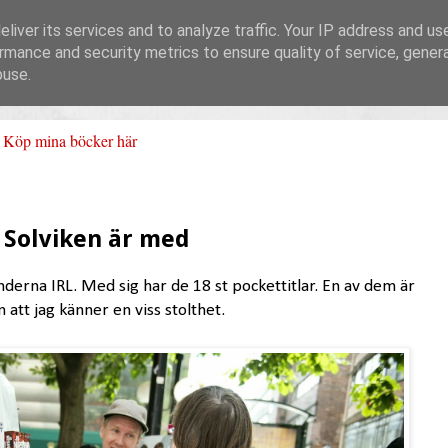
liver its services and to analyze traffic. Your IP address and us
rmance and security metrics to ensure quality of service, gene
buse.
Köp mina böcker här
h Solviken är med
nderna IRL. Med sig har de 18 st pockettitlar. En av dem är
n att jag känner en viss stolthet.