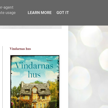
er-agent
rate usage
LEARN MORE
GOT IT
Vindarnas hus