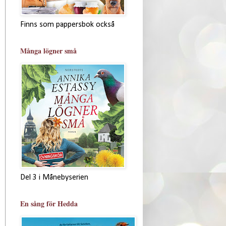
Finns som pappersbok också
Många lögner små
Del 3 i Månebyserien
En sång för Hedda