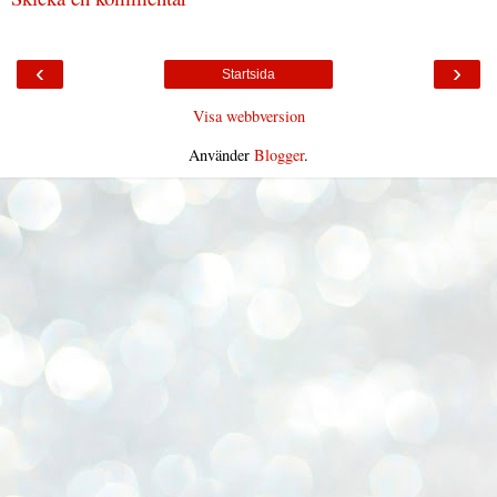
‹
›
Startsida
Visa webbversion
Använder
Blogger
.