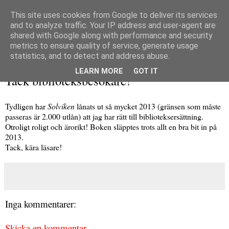
This site uses cookies from Google to deliver its services
and to analyze traffic. Your IP address and user-agent are
shared with Google along with performance and security
metrics to ensure quality of service, generate usage
▼
statistics, and to detect and address abuse.
tisdag 16 september 2014
LEARN MORE
GOT IT
Tack biblioteksbesökare!
Tydligen har
Solviken
lånats ut så mycket 2013 (gränsen som måste
passeras är 2.000 utlån) att jag har rätt till biblioteksersättning.
Otroligt roligt och ärorikt! Boken släpptes trots allt en bra bit in på
2013.
Tack, kära läsare!
Inga kommentarer:
Skicka en kommentar