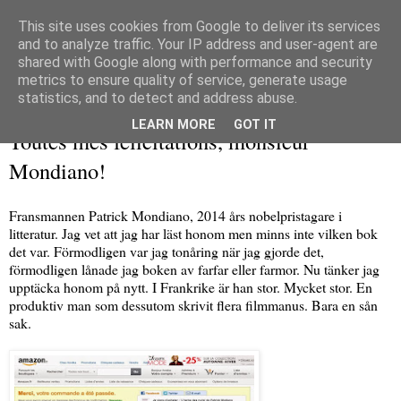
This site uses cookies from Google to deliver its services
and to analyze traffic. Your IP address and user-agent are
shared with Google along with performance and security
metrics to ensure quality of service, generate usage
▼
statistics, and to detect and address abuse.
torsdag 9 oktober 2014
LEARN MORE
GOT IT
Toutes mes félicitations, monsieur
Mondiano!
Fransmannen Patrick Mondiano, 2014 års nobelpristagare i
litteratur. Jag vet att jag har läst honom men minns inte vilken bok
det var. Förmodligen var jag tonåring när jag gjorde det,
förmodligen lånade jag boken av farfar eller farmor. Nu tänker jag
upptäcka honom på nytt. I Frankrike är han stor. Mycket stor. En
produktiv man som dessutom skrivit flera filmmanus. Bara en sån
sak.