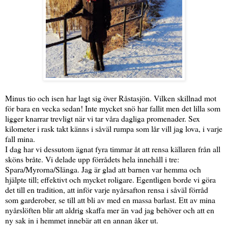
Minus tio och isen har lagt sig över Råstasjön. Vilken skillnad mot
för bara en vecka sedan! Inte mycket snö har fallit men det lilla som
ligger knarrar trevligt när vi tar våra dagliga promenader. Sex
kilometer i rask takt känns i såväl rumpa som lår vill jag lova, i varje
fall mina.
I dag har vi dessutom ägnat fyra timmar åt att rensa källaren från all
sköns bråte. Vi delade upp förrådets hela innehåll i tre:
Spara/Myrorna/Slänga. Jag är glad att barnen var hemma och
hjälpte till; effektivt och mycket roligare. Egentligen borde vi göra
det till en tradition, att inför varje nyårsafton rensa i såväl förråd
som garderober, se till att bli av med en massa barlast. Ett av mina
nyårslöften blir att aldrig skaffa mer än vad jag behöver och att en
ny sak in i hemmet innebär att en annan åker ut.