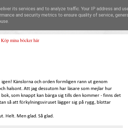
liver its services and to analyze traffic. Your IP address and us
rmance and security metrics to ensure quality of service, gene
buse.
Köp mina böcker här
e igen! Känslorna och orden formligen rann ut genom
 och halsont. Att jag dessutom har läsare som mejlar hur
 bok, som knappt kan bärga sig tills den kommer - finns det
an så att förkylningsviruset lägger sig på rygg, blottar
t. Helt. Men glad. Så glad.