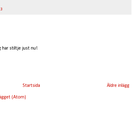
 3
g har stiltje just nu!
Startsida
Äldre inlägg
lägget (Atom)