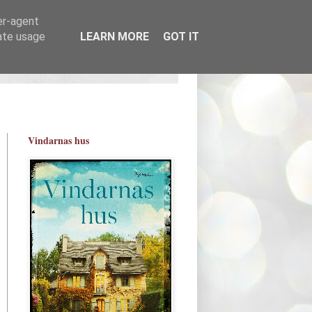
er-agent
rate usage
LEARN MORE
GOT IT
Vindarnas hus