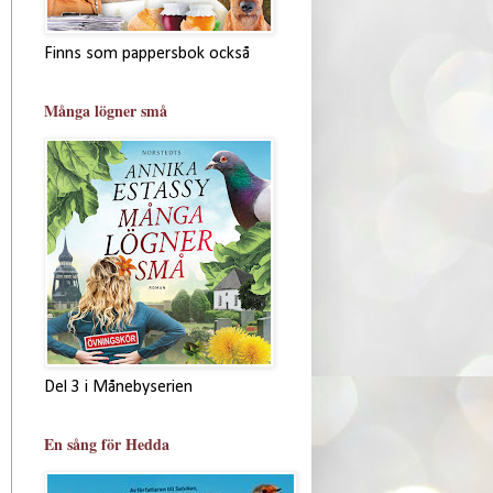
Finns som pappersbok också
Många lögner små
Del 3 i Månebyserien
En sång för Hedda