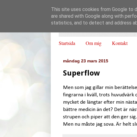
This site uses cookies from Google to de
are shared with Google along with perfo
statistics, and to detect and address a
Startsida
Om mig
Kontakt
måndag 23 mars 2015
Superflow
Men som jag gillar min berättels
fingrarna i kväll, trots huvudvärk
mycket de längtar efter min nästa
bättre medicin än det? Det är näst
strupen och piper att den ger sig.
Men nu måste jag sova. Är helt slu