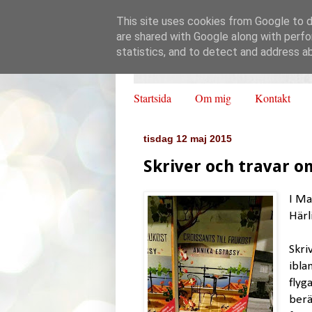
This site uses cookies from Google to de
are shared with Google along with perfo
statistics, and to detect and address a
Startsida
Om mig
Kontakt
tisdag 12 maj 2015
Skriver och travar o
I Ma
Härli
Skri
ibla
flyg
berä