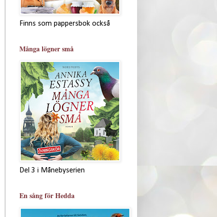
Finns som pappersbok också
Många lögner små
Del 3 i Månebyserien
En sång för Hedda