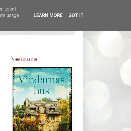
er-agent
rate usage
LEARN MORE
GOT IT
Vindarnas hus