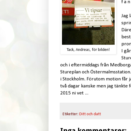
f a n 
Jag 
spri
Däre
best
prom
Tack, Andreas, för bilden!
I gå
Stur
och i eftermiddags från Medborgar
Stureplan och Östermalmsstation. 
i Stockholm. Förutom motion får j
två dagar kanske men jag tänkte 
2015 ni vet ...
Etiketter:
Ditt och datt
Inga kommentarer: