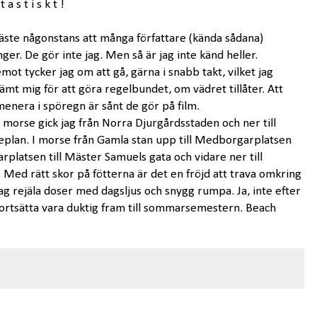
t a s t i s k t !
läste någonstans att många författare (kända sådana)
nger. De gör inte jag. Men så är jag inte känd heller.
mot tycker jag om att gå, gärna i snabb takt, vilket jag
ämt mig för att göra regelbundet, om vädret tillåter. Att
enera i spöregn är sånt de gör på film.
r morse gick jag från Norra Djurgårdsstaden och ner till
eplan. I morse från Gamla stan upp till Medborgarplatsen
platsen till Mäster Samuels gata och vidare ner till
Med rätt skor på fötterna är det en fröjd att trava omkring
ag rejäla doser med dagsljus och snygg rumpa. Ja, inte efter
fortsätta vara duktig fram till sommarsemestern. Beach