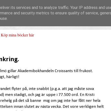
liver its services and to analyze traffic. Your IP address and us
rmance and security metrics to ensure quality of service, gene
buse.
Köp mina böcker här
mkring.
lmö gillar Akademibokhandeln Croissants till frukost.
gt, härligt!
vandet flyter på, inte snabbt (p.g.a. att jag måste sova
nd) men stadigt, och jag är uppe i 77.500 ord. En Kristi
arehelg på det så banne mig om jag inte har fått ner hela
ttelsen innan slutet av nästa vecka. Det vore verkligen helt