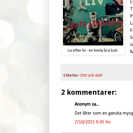
L
T
P
L
F
S
J
Liv efter liv - en himla bra bok.
M
Etiketter:
Ditt och datt
2 kommentarer:
Anonym sa...
Det låter som en ganska mysig 
7/10/2015 9:05 fm