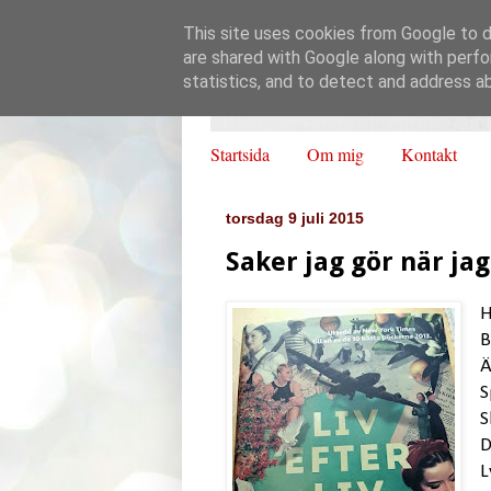
This site uses cookies from Google to de
are shared with Google along with perfo
statistics, and to detect and address a
Startsida
Om mig
Kontakt
torsdag 9 juli 2015
Saker jag gör när jag
H
B
Ä
S
S
D
L