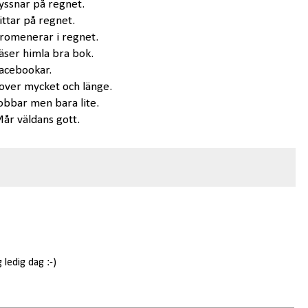
yssnar på regnet.
ittar på regnet.
romenerar i regnet.
äser himla bra bok.
acebookar.
over mycket och länge.
obbar men bara lite.
år väldans gott.
ledig dag :-)