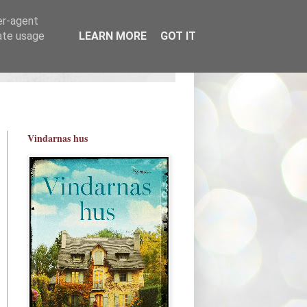
er-agent
rate usage
LEARN MORE
GOT IT
Vindarnas hus