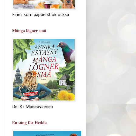
Finns som pappersbok också
Många lögner små
Del 3 i Månebyserien
En sång för Hedda