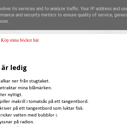
liver its services and to analyze traffic. Your IP address and us
rmance and security metrics to ensure quality of service, gene
buse.
Köp mina böcker här
 är ledig
alkar ner från stugtaket.
etraktar mina blåmärken.
ter nyttigt.
piller makrill i tomatsås på ett tangentbord.
kriver på ett tangentbord som luktar fisk.
ricker vatten med bubblor i.
yssnar på radion.